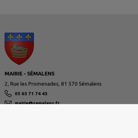
MAIRIE - SÉMALENS
2, Rue les Promenades, 81 570 Sémalens
05 63 71 74 43
mairie@semalens.fr
M'Y RENDRE
www.semalens.fr/