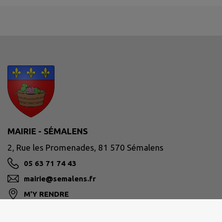
MAIRIE - SÉMALENS
2, Rue les Promenades, 81 570 Sémalens
05 63 71 74 43
mairie@semalens.fr
M'Y RENDRE
www.semalens.fr/