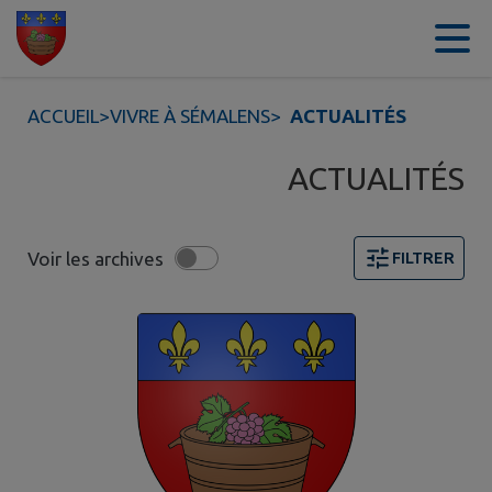
Contenu
Menu
Recherche
Pied de page
ACCUEIL
>
VIVRE À SÉMALENS
>
ACTUALITÉS
ACTUALITÉS
Voir les archives
FILTRER
Page 1. 10 actualités sur 35 affichées sur cette page. F