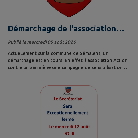
Démarchage de l'association
Action contre la Faim
Publié le mercredi 05 août 2026
Actuellement sur la commune de Sémalens, un
démarchage est en cours. En effet, l'association Action
contre la faim mène une campagne de sensibilisation en
porte-à-porte sur la commune de Sémalens et les
communes voisines. La période s'étend du 3 août au 5
septembre 2026. Merci pour votre compréhension.