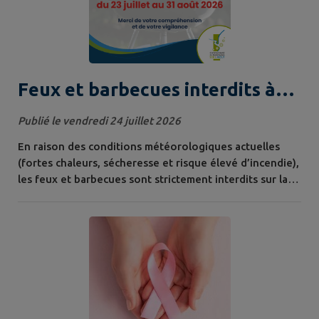
Feux et barbecues interdits à
l'Espace Loisirs "Les Etangs"
Publié le vendredi 24 juillet 2026
En raison des conditions météorologiques actuelles
(fortes chaleurs, sécheresse et risque élevé d’incendie),
les feux et barbecues sont strictement interdits sur la
totalité de l’Espace Loisirs “Les Etangs” du 23 juillet au
31 août 2026. Merci de votre compréhension et de
votre vigilance. >> Consulter l'arrêté municipal