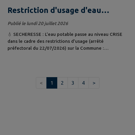
Restriction d'usage d'eau
potable à compter du 22 juillet
Publié le lundi 20 juillet 2026
2026
💧 SECHERESSE : L’eau potable passe au niveau CRISE
dans le cadre des restrictions d’usage (arrêté
préfectoral du 22/07/2026) sur la Commune :
Interdiction d'arrosage des jardins potagers de 10h à
20h 🌿 Interdiction d'arrosage des pelouses et massifs
fleuris de 8h à 20h 🚰 Interdiction totale de vidange et
de remplissage des piscines sauf remise à niveau. 💦
<
1
2
3
4
>
Lavage des véhicules uniquement dans...