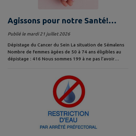
Agissons pour notre Santé!
Dépistage du cancer du sein et
Publié le mardi 21 juillet 2026
Vaccination Grippe saisonnière
Dépistage du Cancer du Sein La situation de Sémalens
Nombre de femmes âgées de 50 à 74 ans éligibles au
dépistage : 416 Nous sommes 199 à ne pas l’avoir
réalisé N’attendons plus, faisons le test ! Comment se
faire dépister ? Vous êtes une femme âgée entre 50 et
74 ans, sans symptômes ni facteurs de risque, alors
vous recevez tous les 2 ans une invitation à réaliser une
mammographie. Cet examen...