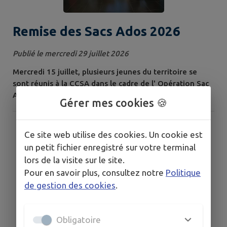
Remise des Sacs Ados 2026
Publié le mercredi 29 juillet 2026
Mercredi 15 juillet, plusieurs jeunes du territoire se
sont réunis à la CCSA dans le cadre de l' Opération Sac
Ados . A cette occasion, ils ont reçu un pack complet
Gérer mes cookies 🍪
comprenant notamment des Chèques-Vacances, un kit
de prévention Santé, une trousse de secours, un guide
pour les accompagner dans leur projet vacances...
Ce site web utilise des cookies. Un cookie est
Ouvert à tous les jeunes de 16 à 25 ans , Sac Ados est
un petit fichier enregistré sur votre terminal
un dispositif développé...
lors de la visite sur le site.
Pour en savoir plus, consultez notre
Politique
de gestion des cookies
.
Obligatoire