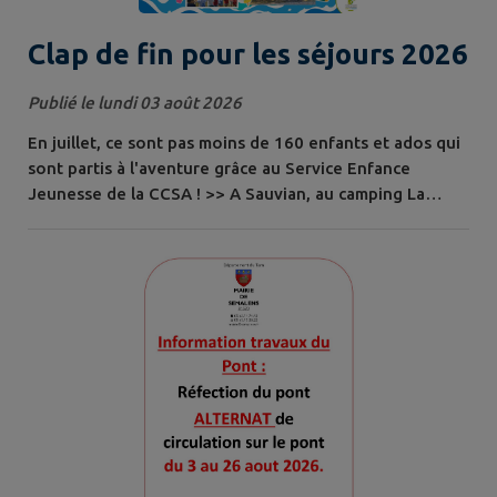
Clap de fin pour les séjours 2026
Publié le lundi 03 août 2026
En juillet, ce sont pas moins de 160 enfants et ados qui
sont partis à l'aventure grâce au Service Enfance
Jeunesse de la CCSA ! >> A Sauvian, au camping La
Gabinelle, pour des activités pleines de sensations :
vélorail, bouée tractée... >> A Tarassac, à l'Atelier
Rivière, à la découverte du canoë et de la spéléo >> A
Najac, au camping Le Paisserou, entre spéléo et paddle
XXL >> Au Barcarès,...