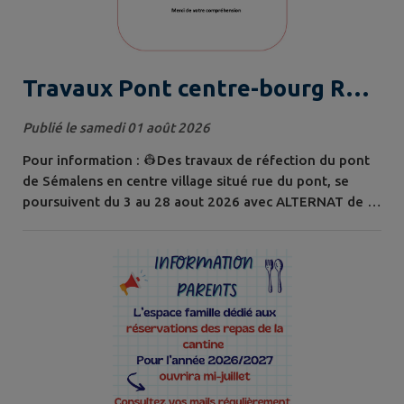
Travaux Pont centre-bourg Rue
du Pont-Suspension de
Publié le samedi 01 août 2026
circulation du 20 au 24 juillet
Pour information : 👷Des travaux de réfection du pont
2026
de Sémalens en centre village situé rue du pont, se
poursuivent du 3 au 28 aout 2026 avec ALTERNAT de la
circulation durant les travaux. 👉Mise en place d'un feu
d'alternat. 👉 L'accès au piéton sera maintenu tour à
tour sur un des trottoirs. Merci de votre
compréhension.