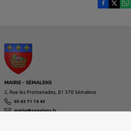
MAIRIE - SÉMALENS
2, Rue les Promenades, 81 570 Sémalens
05 63 71 74 43
mairie@semalens.fr
M'Y RENDRE
www.semalens.fr/