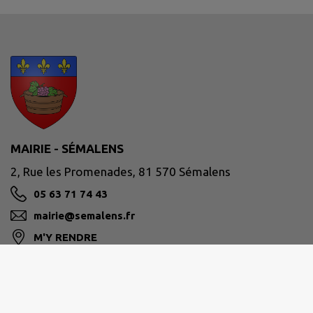
MAIRIE - SÉMALENS
2, Rue les Promenades, 81 570 Sémalens
05 63 71 74 43
mairie@semalens.fr
M'Y RENDRE
www.semalens.fr/