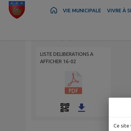
Contenu
Menu
Recherche
Pied de page
VIE MUNICIPALE
VIVRE À 
LISTE DELIBERATIO
Publié le
04/06/2026 à 15:19
LISTE DELIBERATIONS A
AFFICHER 16-02
Ce site 