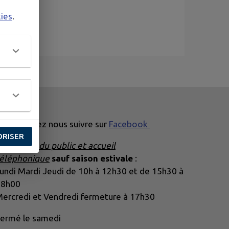
kies
.
ous pouvez nous suivre sur
Facebook
ORISER
👉
Accueil du public
et accueil
éléphonique
sauf saison estivale
:
undi Mardi Jeudi de 10h à 12h30 et de 15h30 à
18h00
ercredi et Vendredi fermeture à 17h30
ermé le samedi