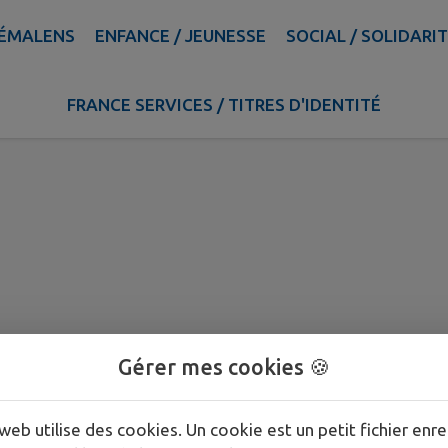
SÉMALENS
ENFANCE / JEUNESSE
SOCIAL / SOLIDARI
NS A AFFICHER 16-02
FRANCE SERVICES / TITRES D'IDENTITÉ
Gérer mes cookies 🍪
web utilise des cookies. Un cookie est un petit fichier enre