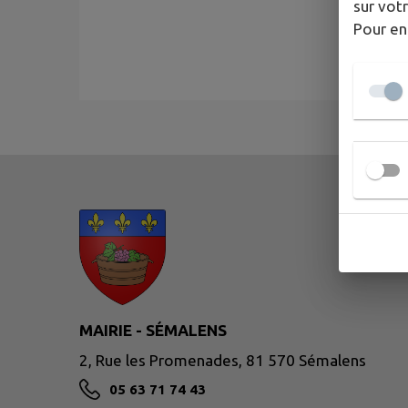
sur votr
Pour en
MAIRIE - SÉMALENS
2, Rue les Promenades, 81 570 Sémalens
05 63 71 74 43