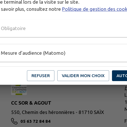
e terminal lors de la visite sur le site.
 savoir plus, consultez notre
Politique de gestion des coo
Obligatoire
Mesure d'audience (Matomo)
V
REFUSER
VALIDER MON CHOIX
AUT
t
L
CC SOR & AGOUT
M
550, Chemin des héronnières - 81710 SAÏX
F
05 63 72 84 84