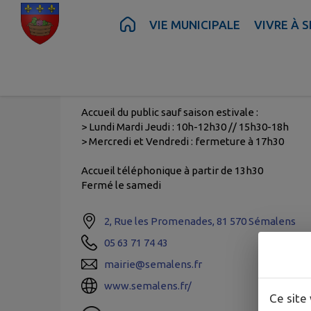
Contenu
Menu
Recherche
Pied de page
VIE MUNICIPALE
VIVRE À 
MAIRIE
Horaires de la mairie
Accueil du public sauf saison estivale :
> Lundi Mardi Jeudi : 10h-12h30 // 15h30-18h
> Mercredi et Vendredi : fermeture à 17h30
Accueil téléphonique à partir de 13h30
Fermé le samedi
2, Rue les Promenades, 81 570 Sémalens
05 63 71 74 43
mairie@semalens.fr
www.semalens.fr/
Ce site 