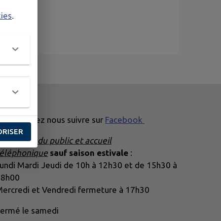
kies
.
ous pouvez nous suivre sur
Facebook
ORISER
👉
Accueil du public
et accueil
éléphonique
sauf saison estivale
:
undi Mardi Jeudi de 10h à 12h30 et de 15h30 à
18h00
ercredi et Vendredi fermeture à 17h30
ermé le samedi