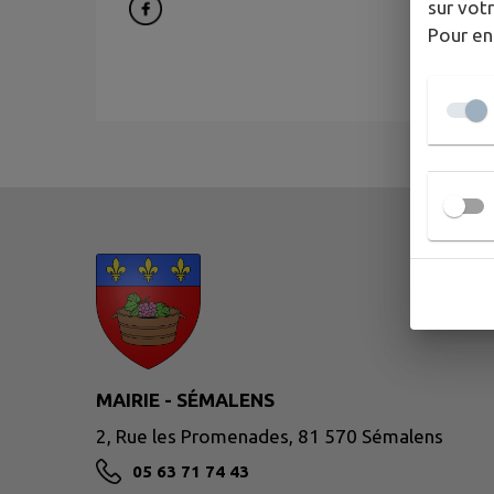
sur votr
Pour en
MAIRIE - SÉMALENS
2, Rue les Promenades, 81 570 Sémalens
05 63 71 74 43