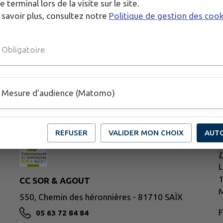
e terminal lors de la visite sur le site.
 savoir plus, consultez notre
Politique de gestion des coo
Obligatoire
Mesure d'audience (Matomo)
V
REFUSER
VALIDER MON CHOIX
AUT
t
L
CC SOR & AGOUT
M
550, Chemin des héronnières - 81710 SAÏX
F
05 63 72 84 84