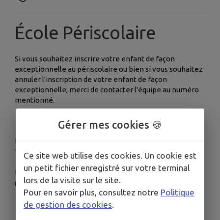
École Périscolaire
Si vous souhaitez inscrire votre enfant de façon
exceptionnelle au périscolaire ou bien si vous souhaitez
annuler l'inscription de votre enfant de façon
exceptionnelle, merci de contacter l'équipe au numéro
mentionné.
Gérer mes cookies 🍪
Les lundi, mardi, jeudi et vendredi matin de 8H45 à
12H00.
Ce site web utilise des cookies. Un cookie est
un petit fichier enregistré sur votre terminal
Les lundi, mardi, jeudi et vendredi de 13H30 à 16h15.
lors de la visite sur le site.
06.84.77.19.27
Pour en savoir plus, consultez notre
Politique
de gestion des cookies
.