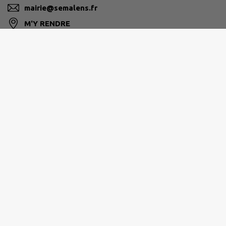
mairie@semalens.fr
M'Y RENDRE
www.semalens.fr/
CC SOR & AGOUT
550, Chemin des héronnières - 81710 SAÏX
05 63 72 84 84
contact@communautesoragout.fr