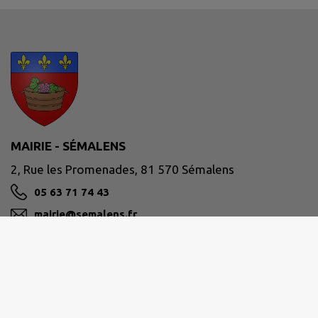
MAIRIE - SÉMALENS
2, Rue les Promenades, 81 570 Sémalens
05 63 71 74 43
mairie@semalens.fr
M'Y RENDRE
www.semalens.fr/