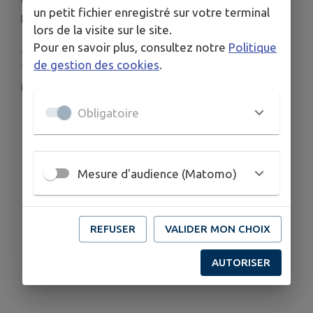
un petit fichier enregistré sur votre terminal
produits corse, un fleuriste.
lors de la visite sur le site.
Pour en savoir plus, consultez notre
Politique
--
Informations complémentaires
--
de gestion des cookies
.
Téléphone : 05 63 71 74 43
Mél :
mairie@semalens.fr
Obligatoire
Mesure d'audience (Matomo)
REFUSER
VALIDER MON CHOIX
AUTORISER