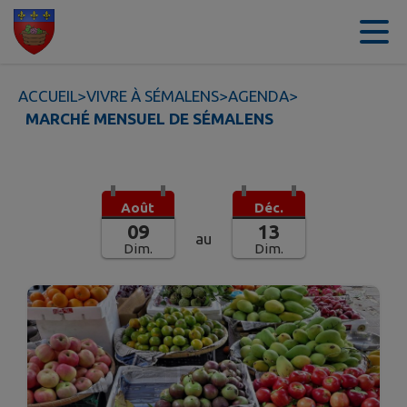
Contenu
Menu
Recherche
Pied de page
ACCUEIL
>
VIVRE À SÉMALENS
>
AGENDA
>
MARCHÉ MENSUEL DE SÉMALENS
Août
Déc.
09
13
au
Dim.
Dim.